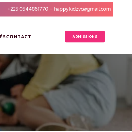
+225 0544861770 – happykidzvc@gmail.com
ÉS
CONTACT
ADMISSIONS